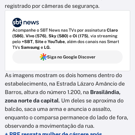
registrado por câmeras de segurança.
Acompanhe o SBT News nas TVs por assinatura
Claro
(586)
,
Vivo (576)
,
Sky (580)
e
Oi (175)
, via streaming
pelo
+SBT
,
Site
e
YouTube
, além dos canais nas Smart
TVs
Samsung
e
LG
.
Siga no Google Discover
As imagens mostram os dois homens dentro do
estabelecimento, na Estrada Lázaro Amâncio de
Barros, altura do número 1.200, na
Brasilândia,
zona norte da capital
. Um deles se aproxima do
balcão, saca uma arma e anuncia o assalto,
enquanto o comparsa permanece do lado de fora,
observando a movimentação da rua.
+ PRF resgata mulher de cárcere após