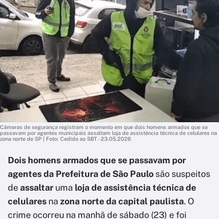
Câmeras de segurança registram o momento em que dois homens armados que se
passavam por agentes municipais assaltam loja de assistência técnica de celulares na
zona norte de SP | Foto: Cedida ao SBT - 23.05.2026
Dois homens armados que se passavam por
agentes da Prefeitura de São Paulo
são suspeitos
de
assaltar
uma
loja de assistência técnica de
celulares
na
zona norte da capital paulista
. O
crime ocorreu na manhã de sábado (23) e foi