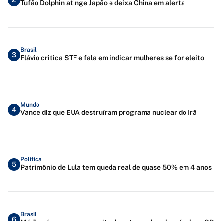
2
Tufão Dolphin atinge Japão e deixa China em alerta
Brasil
3
Flávio critica STF e fala em indicar mulheres se for eleito
Mundo
4
Vance diz que EUA destruíram programa nuclear do Irã
Política
5
Patrimônio de Lula tem queda real de quase 50% em 4 anos
Brasil
6