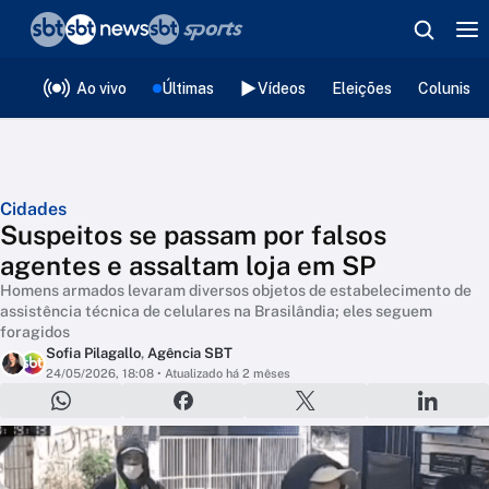
❮
voltar
Editorias
Ao vivo
Últimas
Vídeos
Eleições
Colunista
Cidades
Suspeitos se passam por falsos
agentes e assaltam loja em SP
Homens armados levaram diversos objetos de estabelecimento de
assistência técnica de celulares na Brasilândia; eles seguem
foragidos
Sofia Pilagallo
,
Agência SBT
24/05/2026, 18:08
• Atualizado há 2 mêses