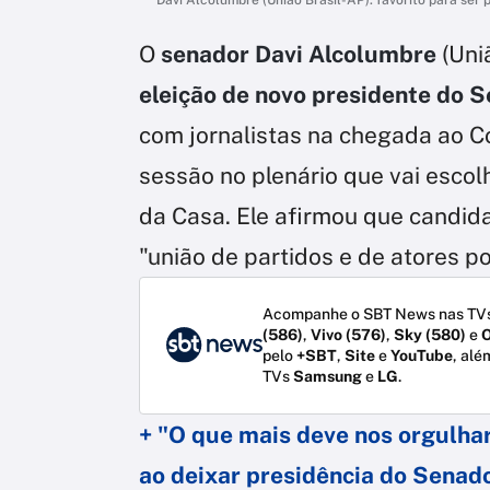
O
senador Davi Alcolumbre
(Uni
eleição de novo presidente do 
com jornalistas na chegada ao Co
sessão no plenário que vai escolh
da Casa. Ele afirmou que candida
"união de partidos e de atores pol
Acompanhe o SBT News nas TVs
(586)
,
Vivo (576)
,
Sky (580)
e
O
pelo
+SBT
,
Site
e
YouTube
, alé
TVs
Samsung
e
LG
.
+ "O que mais deve nos orgulhar
ao deixar presidência do Senad