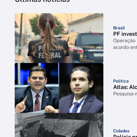
Brasil
PF inves
Operação 
acordo ent
Política
Atlas: Al
Pesquisa m
Cidades
Polícia p