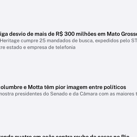
tiga desvio de mais de R$ 300 milhões em Mato Gross
Heritage cumpre 25 mandados de busca, expedidos pelo STF
re estado e empresa de telefonia
columbre e Motta têm pior imagem entre políticos
ostra presidentes do Senado e da Câmara com as maiores ta
rende quatro em ação contra roubo de casas no Rio