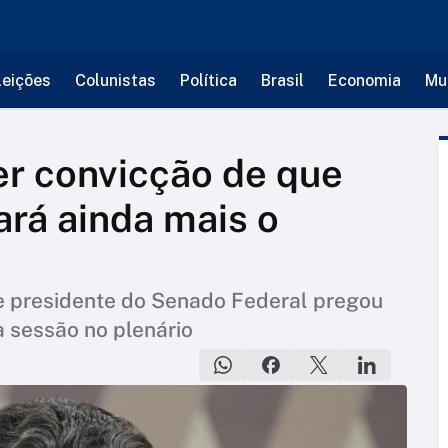
leições
Colunistas
Política
Brasil
Economia
Mu
er convicção de que
rá ainda mais o
de presidente do Senado Federal pregou
a sessão no plenário