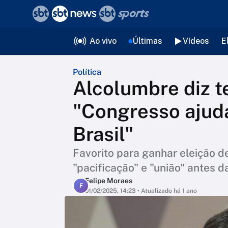
❮
voltar
Editorias
Ao vivo
Últimas
Vídeos
E
Política
Alcolumbre diz t
"Congresso ajuda
Brasil"
Favorito para ganhar eleição 
"pacificação" e "união" antes d
Felipe Moraes
F
01/02/2025, 14:23
• Atualizado há 1 ano