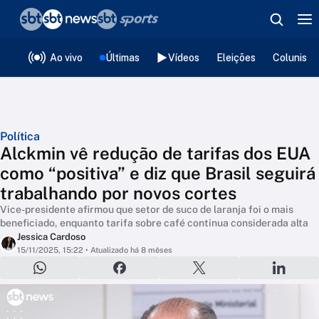
❮
voltar
Editorias
Ao vivo
Últimas
Vídeos
Eleições
Colunista
Política
Alckmin vê redução de tarifas dos EUA
como “positiva” e diz que Brasil seguirá
trabalhando por novos cortes
Vice-presidente afirmou que setor de suco de laranja foi o mais
beneficiado, enquanto tarifa sobre café continua considerada alta
Jessica Cardoso
15/11/2025, 15:22
• Atualizado há 8 mêses