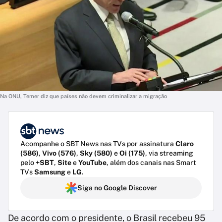
Na ONU, Temer diz que países não devem criminalizar a migração
Acompanhe o SBT News nas TVs por assinatura
Claro
(586)
,
Vivo (576)
,
Sky (580)
e
Oi (175)
, via streaming
pelo
+SBT
,
Site
e
YouTube
, além dos canais nas Smart
TVs
Samsung
e
LG
.
Siga no Google Discover
De acordo com o presidente, o Brasil recebeu 95