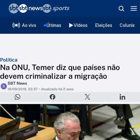
❮
voltar
Editorias
Ao vivo
Últimas
Vídeos
Eleições
Colunista
Política
Na ONU, Temer diz que países não
devem criminalizar a migração
SBT News
S
19/09/2016, 22:37
• Atualizado há 2 anos