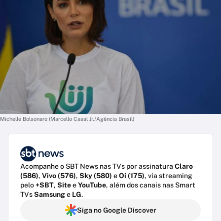
Michelle Bolsonaro (Marcello Casal Jr./Agência Brasil)
Acompanhe o SBT News nas TVs por assinatura
Claro
(586)
,
Vivo (576)
,
Sky (580)
e
Oi (175)
, via streaming
pelo
+SBT
,
Site
e
YouTube
, além dos canais nas Smart
TVs
Samsung
e
LG
.
Siga no Google Discover