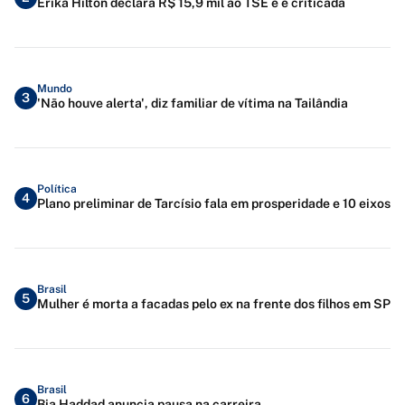
Erika Hilton declara R$ 15,9 mil ao TSE e é criticada
Mundo
3
'Não houve alerta', diz familiar de vítima na Tailândia
Política
4
Plano preliminar de Tarcísio fala em prosperidade e 10 eixos
Brasil
5
Mulher é morta a facadas pelo ex na frente dos filhos em SP
Brasil
6
Bia Haddad anuncia pausa na carreira