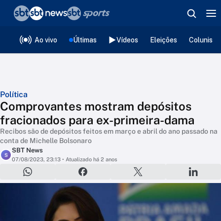
❮
voltar
Editorias
Ao vivo
Últimas
Vídeos
Eleições
Colunista
Política
Comprovantes mostram depósitos
fracionados para ex-primeira-dama
Recibos são de depósitos feitos em março e abril do ano passado na
conta de Michelle Bolsonaro
SBT News
S
07/08/2023, 23:13
• Atualizado há 2 anos