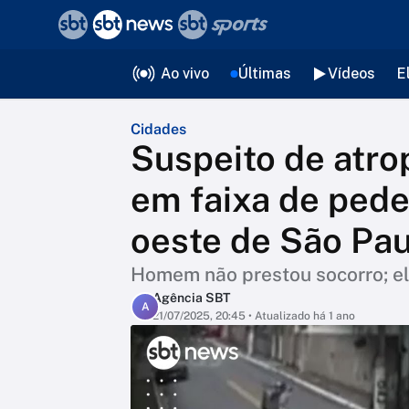
❮
voltar
Editorias
Ao vivo
Últimas
Vídeos
E
Cidades
Suspeito de atro
em faixa de pede
oeste de São Pau
Homem não prestou socorro; e
Agência SBT
A
21/07/2025, 20:45
• Atualizado há 1 ano