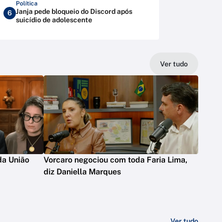
Política
Janja pede bloqueio do Discord após
6
suicídio de adolescente
Ver tudo
da União
Vorcaro negociou com toda Faria Lima,
diz Daniella Marques
Ver tudo