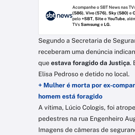
Acompanhe o SBT News nas TVs
(586)
,
Vivo (576)
,
Sky (580)
e
O
pelo
+SBT
,
Site
e
YouTube
, alé
TVs
Samsung
e
LG
.
Segundo a Secretaria de Seguranç
receberam uma denúncia indican
que
estava foragido da Justiça
.
Elisa Pedroso e detido no local.
+ Mulher é morta por ex-companh
homem está foragido
A vítima, Lúcio Cologis, foi atr
pedestres na rua Engenheiro Augu
Imagens de câmeras de seguran