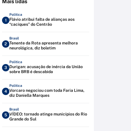
Mais lidas
Política
Flávio atribui falta de alianças aos
1
“caciques” do Centrão
Brasil
Tenente da Rota apresenta melhora
2
neurológica, diz boletim
Política
Durigan: acusação de inércia da União
3
sobre BRB é descabida
Política
Vorcaro negociou com toda Faria Lima,
4
diz Daniella Marques
Brasil
VÍDEO: tornado atinge municípios do Rio
5
Grande do Sul