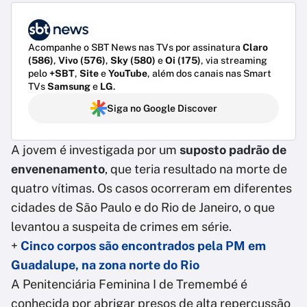
Acompanhe o SBT News nas TVs por assinatura
Claro
(586)
,
Vivo (576)
,
Sky (580)
e
Oi (175)
, via streaming
pelo
+SBT
,
Site
e
YouTube
, além dos canais nas Smart
TVs
Samsung
e
LG
.
Siga no Google Discover
A jovem é investigada por um
suposto padrão de
envenenamento
, que teria resultado na morte de
quatro vítimas. Os casos ocorreram em diferentes
cidades de São Paulo e do Rio de Janeiro, o que
levantou a suspeita de crimes em série.
+
Cinco corpos são encontrados pela PM em
Guadalupe, na zona norte do Rio
A Penitenciária Feminina I de Tremembé é
conhecida por abrigar presos de alta repercussão