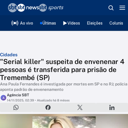
❮
voltar
Editorias
Ao vivo
Últimas
Vídeos
Eleições
Colunista
Cidades
"Serial killer" suspeita de envenenar 4
pessoas é transferida para prisão de
Tremembé (SP)
Ana Paula Fernandes é investigada por mortes em SP e no RJ; polícia
aponta padrão de envenenamento
Agência SBT
A
14/11/2025, 02:39
• Atualizado há 8 mêses