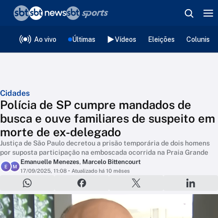
❮
voltar
Editorias
Ao vivo
Últimas
Vídeos
Eleições
Colunista
Cidades
Polícia de SP cumpre mandados de
busca e ouve familiares de suspeito em
morte de ex-delegado
Justiça de São Paulo decretou a prisão temporária de dois homens
por suposta participação na emboscada ocorrida na Praia Grande
Emanuelle Menezes
,
Marcelo Bittencourt
E
M
17/09/2025, 11:08
• Atualizado há 10 mêses