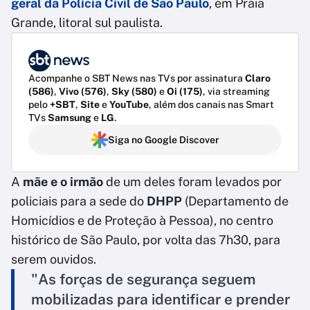
geral da Polícia Civil de São Paulo
, em Praia
Grande, litoral sul paulista.
Acompanhe o SBT News nas TVs por assinatura
Claro
(586)
,
Vivo (576)
,
Sky (580)
e
Oi (175)
, via streaming
pelo
+SBT
,
Site
e
YouTube
, além dos canais nas Smart
TVs
Samsung
e
LG
.
Siga no Google Discover
A
mãe e o irmão
de um deles foram levados por
policiais para a sede do
DHPP
(Departamento de
Homicídios e de Proteção à Pessoa), no centro
histórico de São Paulo, por volta das 7h30, para
serem ouvidos.
"As forças de segurança seguem
mobilizadas para identificar e prender