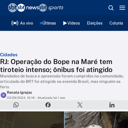
❮
voltar
Editorias
Ao vivo
Últimas
Vídeos
Eleições
Colunista
Cidades
RJ: Operação do Bope na Maré tem
tiroteio intenso; ônibus foi atingido
Mandados de busca e apreensão foram cumpridos na comunidade;
articulado do BRT foi atingido na avenida Brasil, mas ninguém se
feriu
Renata Igrejas
R
03/09/2024, 10:16
• Atualizado há 1 ano