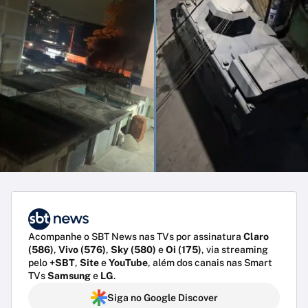
Acompanhe o SBT News nas TVs por assinatura
Claro
(586)
,
Vivo (576)
,
Sky (580)
e
Oi (175)
, via streaming
pelo
+SBT
,
Site
e
YouTube
, além dos canais nas Smart
TVs
Samsung
e
LG
.
Siga no Google Discover