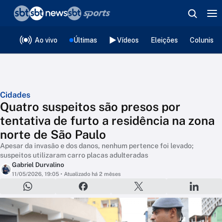
❮
voltar
Editorias
Ao vivo
Últimas
Vídeos
Eleições
Colunista
Cidades
Quatro suspeitos são presos por
tentativa de furto a residência na zona
norte de São Paulo
Apesar da invasão e dos danos, nenhum pertence foi levado;
suspeitos utilizaram carro placas adulteradas
Gabriel Durvalino
11/05/2026, 19:05
• Atualizado há 2 mêses