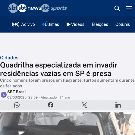
❮
voltar
Editorias
Ao vivo
Últimas
Vídeos
Eleições
Colunista
Cidades
Quadrilha especializada em invadir
residências vazias em SP é presa
Cinco homens foram presos em flagrante; furtos aumentam durante
os feriados
SBT Brasil
S
03/03/2025, 23:59
• Atualizado há 1 ano