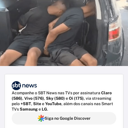
Acompanhe o SBT News nas TVs por assinatura
Claro
(586)
,
Vivo (576)
,
Sky (580)
e
Oi (175)
, via streaming
pelo
+SBT
,
Site
e
YouTube
, além dos canais nas Smart
TVs
Samsung
e
LG
.
Siga no Google Discover