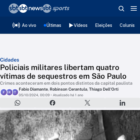
❮
voltar
Editorias
Ao vivo
Últimas
Vídeos
Eleições
Colunista
Cidades
Policiais militares libertam quatro
vítimas de sequestros em São Paulo
Crimes aconteceram em dois pontos distintos da capital paulista
Fabio Diamante
,
Robinson Cerantula
,
Thiago Dell'Orti
F
R
T
05/10/2024, 00:09
• Atualizado há 1 ano