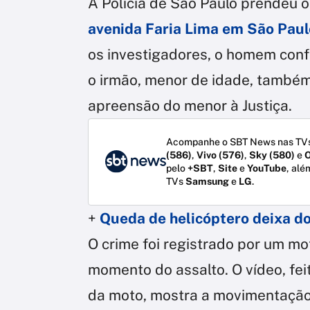
A Polícia de São Paulo prendeu 
avenida Faria Lima em São Paul
os investigadores, o homem conf
o irmão, menor de idade, também
apreensão do menor à Justiça.
Acompanhe o SBT News nas TVs
(586)
,
Vivo (576)
,
Sky (580)
e
O
pelo
+SBT
,
Site
e
YouTube
, alé
TVs
Samsung
e
LG
.
+
Queda de helicóptero deixa do
O crime foi registrado por um mo
momento do assalto. O vídeo, fei
da moto, mostra a movimentação 