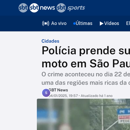
❮
voltar
Editorias
Ao vivo
Últimas
Vídeos
E
Cidades
Polícia prende s
moto em São Pau
O crime aconteceu no dia 22 d
uma das regiões mais ricas da c
SBT News
S
04/01/2025, 19:57
• Atualizado há 1 ano