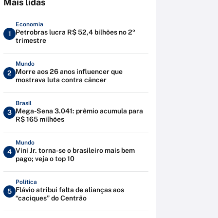
Mais lidas
Economia
Petrobras lucra R$ 52,4 bilhões no 2º
1
trimestre
Mundo
Morre aos 26 anos influencer que
2
mostrava luta contra câncer
Brasil
Mega-Sena 3.041: prêmio acumula para
3
R$ 165 milhões
Mundo
Vini Jr. torna-se o brasileiro mais bem
4
pago; veja o top 10
Política
Flávio atribui falta de alianças aos
5
“caciques” do Centrão