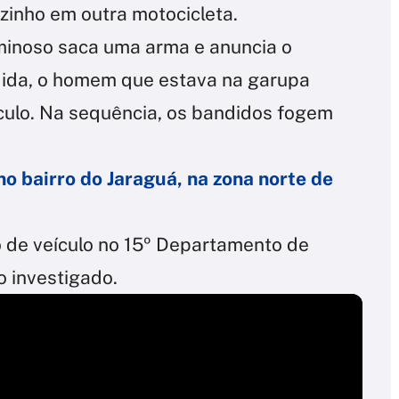
zinho em outra motocicleta.
iminoso saca uma arma e anuncia o
ndida, o homem que estava na garupa
culo. Na sequência, os bandidos fogem
 bairro do Jaraguá, na zona norte de
o de veículo no 15º Departamento de
do investigado.