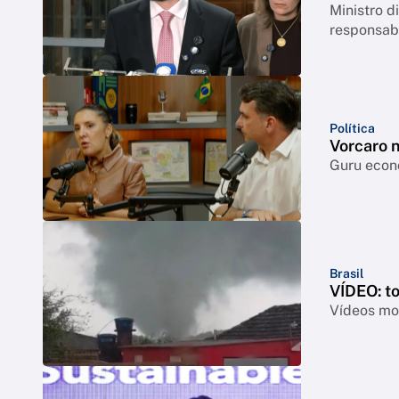
Ministro 
responsabi
Política
Vorcaro 
Guru econô
Brasil
VÍDEO: t
Vídeos mos