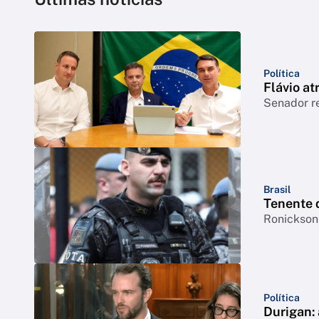
Política
Flávio at
Senador r
Brasil
Tenente 
Ronickson 
Política
Durigan: