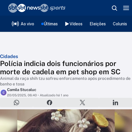
❮
voltar
Editorias
Ao vivo
Últimas
Vídeos
Eleições
Colunista
Cidades
Polícia indicia dois funcionários por
morte de cadela em pet shop em SC
Animal da raça shih tzu sofreu enforcamento após procedimento de
banho e tosa
Camila Stucaluc
C
20/05/2025, 06:40
• Atualizado há 1 ano