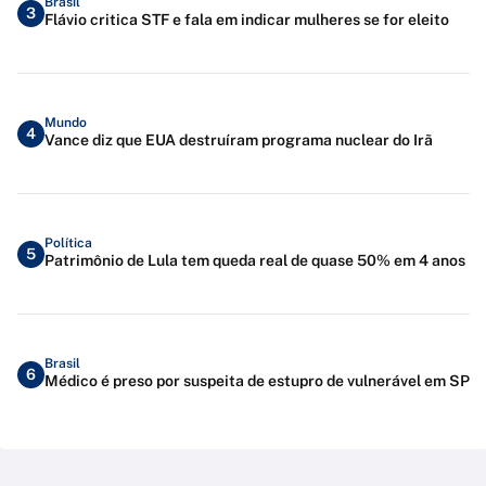
Brasil
3
Flávio critica STF e fala em indicar mulheres se for eleito
Mundo
4
Vance diz que EUA destruíram programa nuclear do Irã
Política
5
Patrimônio de Lula tem queda real de quase 50% em 4 anos
Brasil
6
Médico é preso por suspeita de estupro de vulnerável em SP