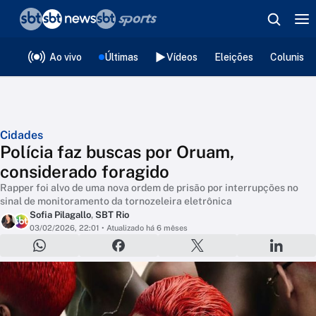
❮
voltar
Editorias
Ao vivo
Últimas
Vídeos
Eleições
Colunista
Cidades
Polícia faz buscas por Oruam,
considerado foragido
Rapper foi alvo de uma nova ordem de prisão por interrupções no
sinal de monitoramento da tornozeleira eletrônica
Sofia Pilagallo
,
SBT Rio
03/02/2026, 22:01
• Atualizado há 6 mêses