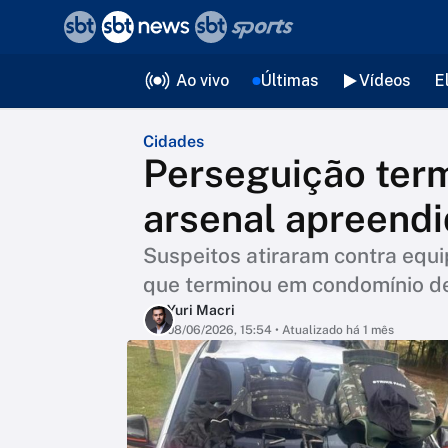
❮
voltar
Editorias
Ao vivo
Últimas
Vídeos
E
Cidades
Perseguição ter
arsenal apreend
Suspeitos atiraram contra equ
que terminou em condomínio de
Yuri Macri
08/06/2026, 15:54
• Atualizado há 1 mês