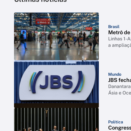
Brasil
Metrô de
Linhas 1-A
a ampliaç
Mundo
JBS fech
Danantara 
Ásia e Oc
Política
Congress