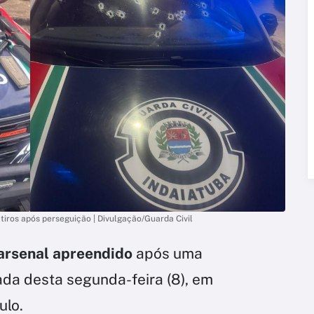
tiros após perseguição | Divulgação/Guarda Civil
arsenal apreendido
após uma
da desta segunda-feira (8), em
ulo.