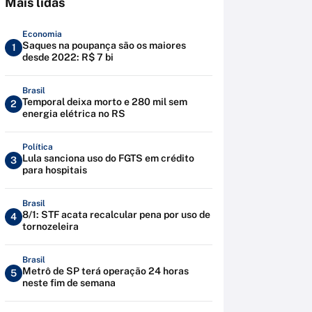
Mais lidas
Economia
Saques na poupança são os maiores
1
desde 2022: R$ 7 bi
Brasil
Temporal deixa morto e 280 mil sem
2
energia elétrica no RS
Política
Lula sanciona uso do FGTS em crédito
3
para hospitais
Brasil
8/1: STF acata recalcular pena por uso de
4
tornozeleira
Brasil
Metrô de SP terá operação 24 horas
5
neste fim de semana