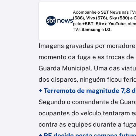
Acompanhe o SBT News nas TVs
(586)
,
Vivo (576)
,
Sky (580)
e
O
pelo
+SBT
,
Site
e
YouTube
, alé
TVs
Samsung
e
LG
.
Imagens gravadas por moradores
momento da fuga e as trocas de t
Guarda Municipal. Uma das viatur
dos disparos, ninguém ficou feri
+ Terremoto de magnitude 7,8 d
Segundo o comandante da Guarda
ocupantes do veículo tentaram 
contra as equipes durante a fuga
+ PF decide nesta semana futur