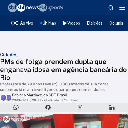
❮
voltar
Editorias
Ao vivo
Últimas
Vídeos
Eleições
Colunista
Cidades
PMs de folga prendem dupla que
enganava idosa em agência bancária do
Rio
Professora de 70 anos teve R$ 1.100 sacados de sua conta;
suspeitos já eram investigados por golpes contra idosos
Fabiano Martinez
,
do SBT Brasil
F
D
23/08/2025, 20:44
• Atualizado há 11 mêses