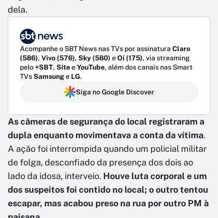
dela.
Acompanhe o SBT News nas TVs por assinatura
Claro
(586)
,
Vivo (576)
,
Sky (580)
e
Oi (175)
, via streaming
pelo
+SBT
,
Site
e
YouTube
, além dos canais nas Smart
TVs
Samsung
e
LG
.
Siga no Google Discover
As câmeras de segurança do local registraram a
dupla enquanto movimentava a conta da vítima
.
A ação foi interrompida quando um policial militar
de folga, desconfiado da presença dos dois ao
lado da idosa, interveio.
Houve luta corporal e um
dos suspeitos foi contido no local; o outro tentou
escapar, mas acabou preso na rua por outro PM à
paisana
.