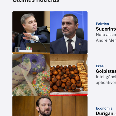
Política
Superint
Nota assi
André Me
Brasil
Golpista
Inteligênc
aplicativ
Economia
Durigan: 