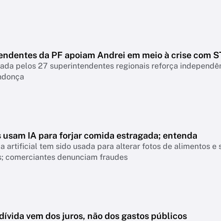
endentes da PF apoiam Andrei em meio à crise com S
nada pelos 27 superintendentes regionais reforça independ
ndonça
s usam IA para forjar comida estragada; entenda
ia artificial tem sido usada para alterar fotos de alimentos
os; comerciantes denunciam fraudes
dívida vem dos juros, não dos gastos públicos