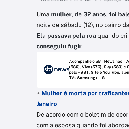
Uma
mulher, de 32 anos, foi ba
noite de sábado (12), no bairro d
Ela passava pela rua
quando cri
conseguiu fugir
.
Acompanhe o SBT News nas TVs
(586)
,
Vivo (576)
,
Sky (580)
e
O
pelo
+SBT
,
Site
e
YouTube
, alé
TVs
Samsung
e
LG
.
+
Mulher é morta por traficantes
Janeiro
De acordo com o boletim de oco
com a esposa quando foi aborda