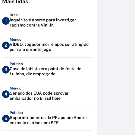
Mais lidas
Brasil
Inquérito é aberto para investigar
1
racismo contra Vini Jr.
Mundo
VÍDEO: Jogador morre após ser atingido
2
por raio durante jogo
Política
Casa de lobista era point de festa de
3
Lulinha, diz empregada
Mundo
Senado dos EUA pode aprovar
4
embaixador no Brasil hoje
Política
Superintendentes da PF apoiam Andrei
5
em meio à crise com STF