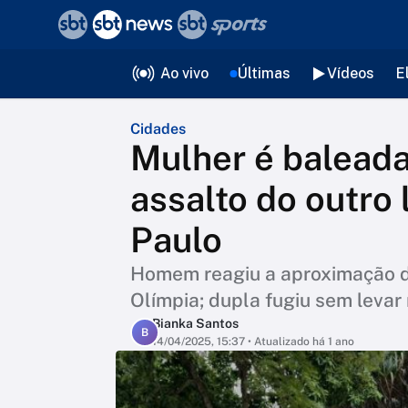
❮
voltar
Editorias
Ao vivo
Últimas
Vídeos
E
Cidades
Mulher é baleada
assalto do outro
Paulo
Homem reagiu a aproximação do
Olímpia; dupla fugiu sem levar
Bianka Santos
B
14/04/2025, 15:37
• Atualizado há 1 ano