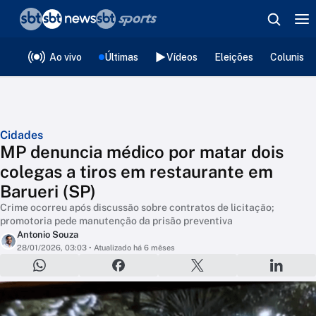
❮
voltar
Editorias
Ao vivo
Últimas
Vídeos
Eleições
Colunista
Cidades
MP denuncia médico por matar dois
colegas a tiros em restaurante em
Barueri (SP)
Crime ocorreu após discussão sobre contratos de licitação;
promotoria pede manutenção da prisão preventiva
Antonio Souza
28/01/2026, 03:03
• Atualizado há 6 mêses