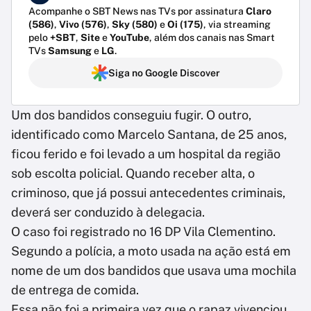
Acompanhe o SBT News nas TVs por assinatura
Claro
(586)
,
Vivo (576)
,
Sky (580)
e
Oi (175)
, via streaming
pelo
+SBT
,
Site
e
YouTube
, além dos canais nas Smart
TVs
Samsung
e
LG
.
Siga no Google Discover
Um dos bandidos conseguiu fugir. O outro,
identificado como Marcelo Santana, de 25 anos,
ficou ferido e foi levado a um hospital da região
sob escolta policial. Quando receber alta, o
criminoso, que já possui antecedentes criminais,
deverá ser conduzido à delegacia.
O caso foi registrado no 16 DP Vila Clementino.
Segundo a polícia, a moto usada na ação está em
nome de um dos bandidos que usava uma mochila
de entrega de comida.
Essa não foi a primeira vez que o rapaz vivenciou