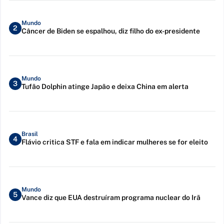
Mundo
2
Câncer de Biden se espalhou, diz filho do ex-presidente
Mundo
3
Tufão Dolphin atinge Japão e deixa China em alerta
Brasil
4
Flávio critica STF e fala em indicar mulheres se for eleito
Mundo
5
Vance diz que EUA destruíram programa nuclear do Irã