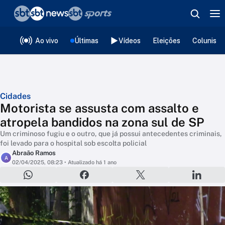
❮
voltar
Editorias
Ao vivo
Últimas
Vídeos
Eleições
Colunista
Cidades
Motorista se assusta com assalto e
atropela bandidos na zona sul de SP
Um criminoso fugiu e o outro, que já possui antecedentes criminais,
foi levado para o hospital sob escolta policial
Abraão Ramos
A
02/04/2025, 08:23
• Atualizado há 1 ano