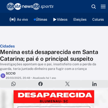
❮
voltar
Editorias
Ao vivo
Últimas
Vídeos
Eleições
Colunista
Cidades
Menina está desaparecida em Santa
Catarina; pai é o principal suspeito
Investigações apontam que o pai, insatisfeito com a perda da
guarda, teria juntado dinheiro para fugir com a criança
SCC10
S
20/03/2025, 20:48
• Atualizado há 1 ano