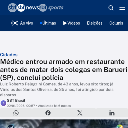
❮
voltar
Editorias
Ao vivo
Últimas
Vídeos
Eleições
Colunista
Cidades
Médico entrou armado em restaurante
antes de matar dois colegas em Barueri
(SP), conclui polícia
Luiz Roberto Pelegrini Gomes, de 43 anos, levou oito tiros; já
Vinícius dos Santos Oliveira, de 35 anos, foi atingido por dois
disparos
SBT Brasil
S
22/01/2026, 00:57
• Atualizado há 6 mêses