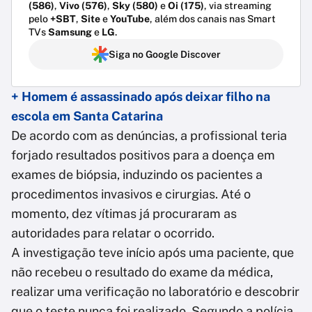
(586)
,
Vivo (576)
,
Sky (580)
e
Oi (175)
, via streaming
pelo
+SBT
,
Site
e
YouTube
, além dos canais nas Smart
TVs
Samsung
e
LG
.
Siga no Google Discover
+ Homem é assassinado após deixar filho na
escola em Santa Catarina
De acordo com as denúncias, a profissional teria
forjado resultados positivos para a doença em
exames de biópsia, induzindo os pacientes a
procedimentos invasivos e cirurgias. Até o
momento, dez vítimas já procuraram as
autoridades para relatar o ocorrido.
A investigação teve início após uma paciente, que
não recebeu o resultado do exame da médica,
realizar uma verificação no laboratório e descobrir
que o teste nunca foi realizado. Segundo a polícia,