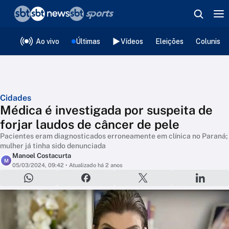
❮
voltar
Editorias
Ao vivo
Últimas
Vídeos
Eleições
Colunista
Cidades
Médica é investigada por suspeita de
forjar laudos de câncer de pele
Pacientes eram diagnosticados erroneamente em clínica no Paraná;
mulher já tinha sido denunciada
Manoel Costacurta
M
05/03/2024, 09:42
• Atualizado há 2 anos