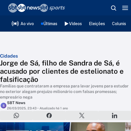
❮
voltar
Editorias
Ao vivo
Últimas
Vídeos
Eleições
Colunista
Cidades
Jorge de Sá, filho de Sandra de Sá, é
acusado por clientes de estelionato e
falsificação
Famílias que contrataram a empresa para levar jovens para estudar
no exterior alegam prejuízo milionário com falsas promessas;
empresário nega
SBT News
S
26/03/2025, 23:43
• Atualizado há 1 ano