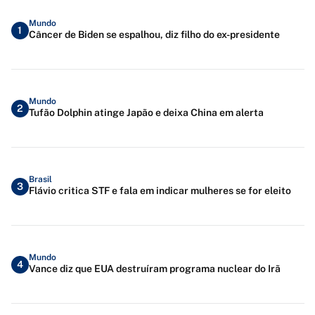
Mundo
1
Câncer de Biden se espalhou, diz filho do ex-presidente
Mundo
2
Tufão Dolphin atinge Japão e deixa China em alerta
Brasil
3
Flávio critica STF e fala em indicar mulheres se for eleito
Mundo
4
Vance diz que EUA destruíram programa nuclear do Irã