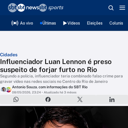
❮
voltar
Editorias
Ao vivo
Últimas
Vídeos
Eleições
Colunista
Cidades
Influenciador Luan Lennon é preso
suspeito de forjar furto no Rio
Segundo a polícia, influenciador teria combinado falso crime para
gravar vídeo nas redes sociais no Centro do Rio de Janeiro
Antonio Souza
,
com informações do SBT Rio
08/05/2026, 23:24
• Atualizado há 3 mêses