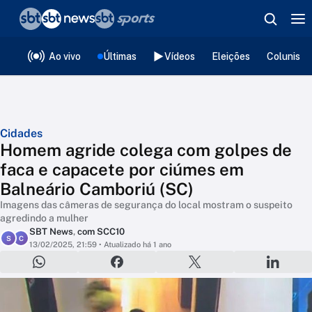
❮
voltar
Editorias
Ao vivo
Últimas
Vídeos
Eleições
Colunista
Cidades
Homem agride colega com golpes de
faca e capacete por ciúmes em
Balneário Camboriú (SC)
Imagens das câmeras de segurança do local mostram o suspeito
agredindo a mulher
SBT News
,
com SCC10
S
C
13/02/2025, 21:59
• Atualizado há 1 ano