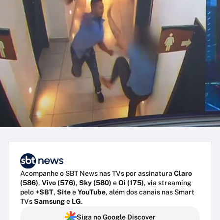
Acompanhe o SBT News nas TVs por assinatura
Claro
(586)
,
Vivo (576)
,
Sky (580)
e
Oi (175)
, via streaming
pelo
+SBT
,
Site
e
YouTube
, além dos canais nas Smart
TVs
Samsung
e
LG
.
Siga no Google Discover