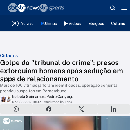
❮
voltar
Editorias
Ao vivo
Últimas
Vídeos
Eleições
Colunista
Cidades
Golpe do "tribunal do crime": presos
extorquiam homens após sedução em
apps de relacionamento
Mais de 100 vítimas já foram identificadas; operação conjunta
prendeu suspeitos em Pernambuco
Isabela Guimarães
,
Pedro Canguçu
07/08/2025, 18:32
• Atualizado há 1 ano