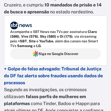
Cruzeiro, e cumpriu
10 mandados de prisão e 14
de busca e apreensão
no estado nordestino.
Acompanhe o SBT News nas TVs por assinatura
Claro
(586)
,
Vivo (576)
,
Sky (580)
e
Oi (175)
, via streaming
pelo
+SBT
,
Site
e
YouTube
, além dos canais nas Smart
TVs
Samsung
e
LG
.
Siga no Google Discover
+ Golpe do falso advogado: Tribunal de Justiça
do DF faz alerta sobre fraudes usando dados de
processos
Segundo as investigações, os criminosos
utilizavam
falsos perfis de mulheres em
plataformas
como Tinder, Badoo e Happn para
atrair vítimas no DF. Após conquistar a confiança