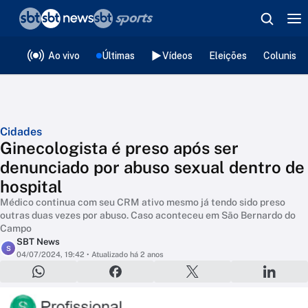
❮
voltar
Editorias
Ao vivo
Últimas
Vídeos
Eleições
Colunista
Cidades
Ginecologista é preso após ser
denunciado por abuso sexual dentro de
hospital
Médico continua com seu CRM ativo mesmo já tendo sido preso
outras duas vezes por abuso. Caso aconteceu em São Bernardo do
Campo
SBT News
S
04/07/2024, 19:42
• Atualizado há 2 anos