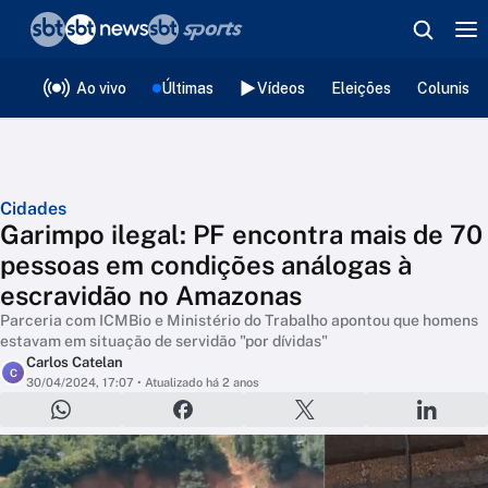
❮
voltar
Editorias
Ao vivo
Últimas
Vídeos
Eleições
Colunista
Cidades
Garimpo ilegal: PF encontra mais de 70
pessoas em condições análogas à
escravidão no Amazonas
Parceria com ICMBio e Ministério do Trabalho apontou que homens
estavam em situação de servidão "por dívidas"
Carlos Catelan
C
30/04/2024, 17:07
• Atualizado há 2 anos