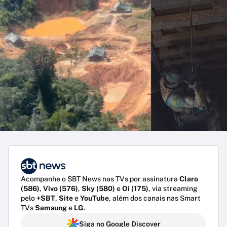
Acompanhe o SBT News nas TVs por assinatura
Claro
(586)
,
Vivo (576)
,
Sky (580)
e
Oi (175)
, via streaming
pelo
+SBT
,
Site
e
YouTube
, além dos canais nas Smart
TVs
Samsung
e
LG
.
Siga no Google Discover