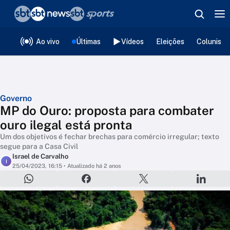
❮
voltar
Editorias
Ao vivo
Últimas
Vídeos
Eleições
Colunista
Governo
MP do Ouro: proposta para combater
ouro ilegal está pronta
Um dos objetivos é fechar brechas para comércio irregular; texto
segue para a Casa Civil
Israel de Carvalho
I
25/04/2023, 16:15
• Atualizado há 2 anos