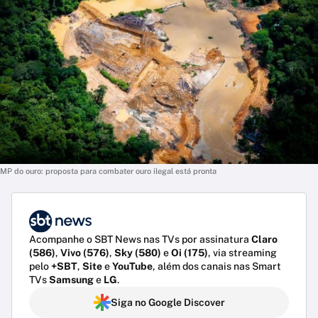
MP do ouro: proposta para combater ouro ilegal está pronta
Acompanhe o SBT News nas TVs por assinatura
Claro
(586)
,
Vivo (576)
,
Sky (580)
e
Oi (175)
, via streaming
pelo
+SBT
,
Site
e
YouTube
, além dos canais nas Smart
TVs
Samsung
e
LG
.
Siga no Google Discover