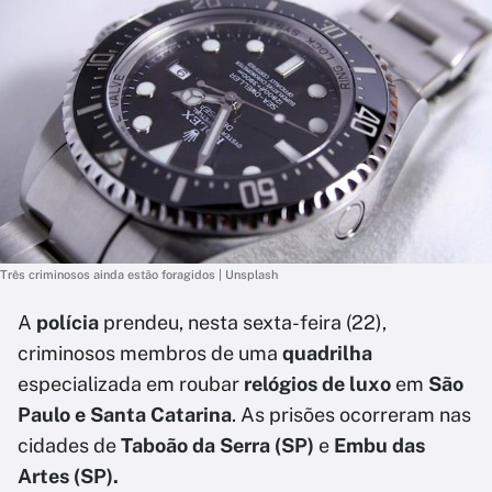
Três criminosos ainda estão foragidos | Unsplash
A
polícia
prendeu, nesta sexta-feira (22),
criminosos membros de uma
quadrilha
especializada em roubar
relógios de luxo
em
São
Paulo e Santa Catarina
. As prisões ocorreram nas
cidades de
Taboão da Serra (SP)
e
Embu das
Artes (SP).