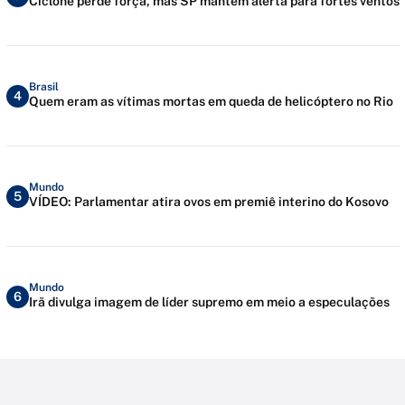
Ciclone perde força, mas SP mantém alerta para fortes ventos
Brasil
4
Quem eram as vítimas mortas em queda de helicóptero no Rio
Mundo
5
VÍDEO: Parlamentar atira ovos em premiê interino do Kosovo
Mundo
6
Irã divulga imagem de líder supremo em meio a especulações