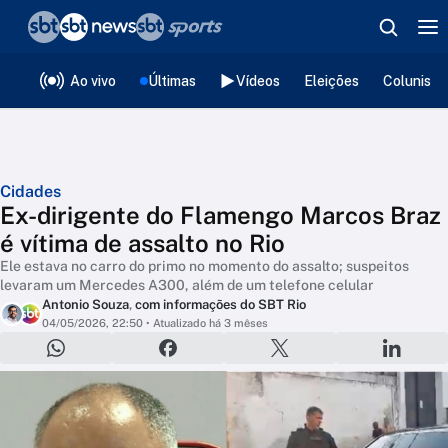
❮
voltar
Editorias
Ao vivo
Últimas
Vídeos
Eleições
Colunista
Cidades
Ex-dirigente do Flamengo Marcos Braz
é vítima de assalto no Rio
Ele estava no carro do primo no momento do assalto; suspeitos
levaram um Mercedes A300, além de um telefone celular
Antonio Souza
,
com informações do SBT Rio
04/05/2026, 22:50
• Atualizado há 3 mêses