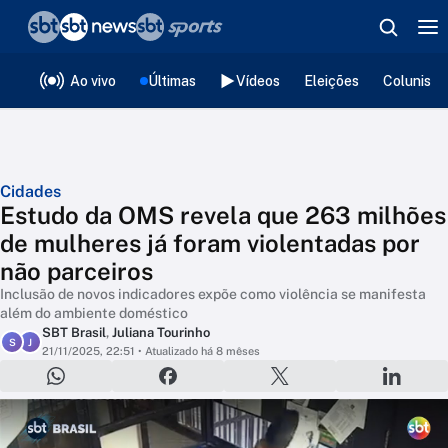
❮
voltar
Editorias
Ao vivo
Últimas
Vídeos
Eleições
Colunista
Cidades
Estudo da OMS revela que 263 milhões
de mulheres já foram violentadas por
não parceiros
Inclusão de novos indicadores expõe como violência se manifesta
além do ambiente doméstico
SBT Brasil
,
Juliana Tourinho
S
J
21/11/2025, 22:51
• Atualizado há 8 mêses