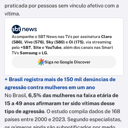
praticada por pessoas sem vínculo afetivo com a
vítima.
Acompanhe o SBT News nas TVs por assinatura
Claro
(586)
,
Vivo (576)
,
Sky (580)
e
Oi (175)
, via streaming
pelo
+SBT
,
Site
e
YouTube
, além dos canais nas Smart
TVs
Samsung
e
LG
.
Siga no Google Discover
+ Brasil registra mais de 150 mil denúncias de
agressão contra mulheres em um ano
No Brasil,
6,5% das mulheres na faixa etária de
15 a 49 anos afirmaram ter sido vítimas desse
tipo de agressão
. O estudo compila dados de 168
países entre 2000 e 2023. Segundo especialistas,
os números ainda são subnotificados por medo,