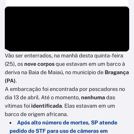
Vão ser enterrados, na manhã desta quinta-feira
(25), os
nove corpos
que estavam em um barco à
deriva na Baia de Maiaú, no município de
Bragança
(PA)
.
A embarcação foi encontrada por pescadores no
dia 13 de abril. Até o momento,
nenhuma
das
vítimas foi
identificada
. Elas estavam em um
barco de origem africana.
Após alto número de mortes, SP atende
pedido do STF para uso de câmeras em