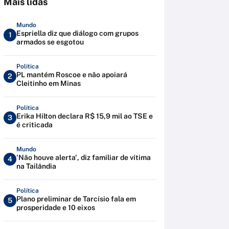
Mais lidas
Mundo
Espriella diz que diálogo com grupos
1
armados se esgotou
Política
PL mantém Roscoe e não apoiará
2
Cleitinho em Minas
Política
Erika Hilton declara R$ 15,9 mil ao TSE e
3
é criticada
Mundo
'Não houve alerta', diz familiar de vítima
4
na Tailândia
Política
Plano preliminar de Tarcísio fala em
5
prosperidade e 10 eixos