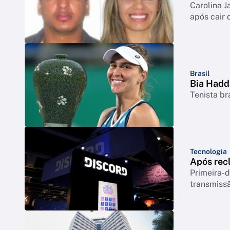
Carolina J
após cair 
Brasil
Bia Hadd
Tenista br
Tecnologia
Após rec
Primeira-d
transmiss