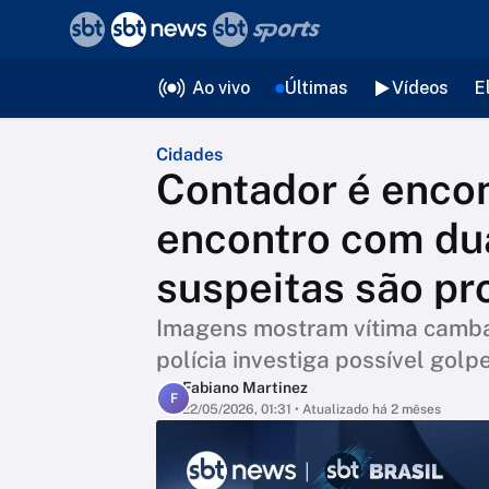
❮
voltar
Editorias
Ao vivo
Últimas
Vídeos
E
Cidades
Contador é enco
encontro com du
suspeitas são pr
Imagens mostram vítima camba
polícia investiga possível golp
Fabiano Martinez
F
22/05/2026, 01:31
• Atualizado há 2 mêses