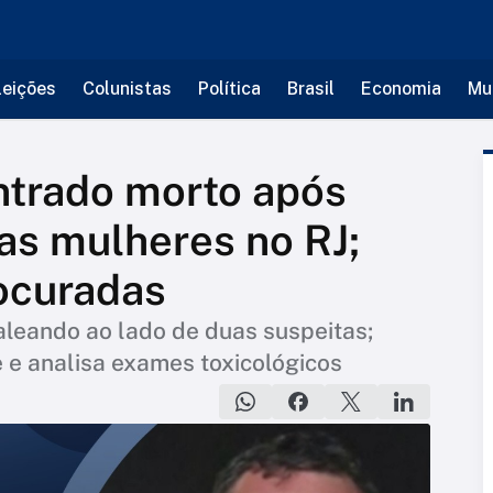
leições
Colunistas
Política
Brasil
Economia
Mu
ntrado morto após
as mulheres no RJ;
ocuradas
leando ao lado de duas suspeitas;
e e analisa exames toxicológicos