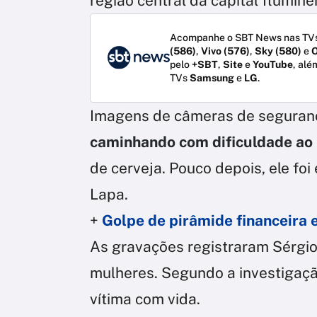
região central da capital flumine
Acompanhe o SBT News nas TVs
(586)
,
Vivo (576)
,
Sky (580)
e
O
pelo
+SBT
,
Site
e
YouTube
, alé
TVs
Samsung
e
LG
.
Imagens de câmeras de segura
caminhando com dificuldade ao 
de cerveja. Pouco depois, ele fo
Lapa.
+
Golpe de pirâmide financeira 
As gravações registraram Sérgi
mulheres. Segundo a investigaçã
vítima com vida.