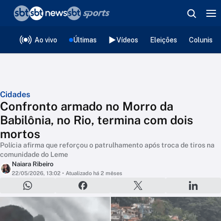
❮
voltar
Editorias
Ao vivo
Últimas
Vídeos
Eleições
Colunista
Cidades
Confronto armado no Morro da
Babilônia, no Rio, termina com dois
mortos
Polícia afirma que reforçou o patrulhamento após troca de tiros na
comunidade do Leme
Naiara Ribeiro
22/05/2026, 13:02
• Atualizado há 2 mêses