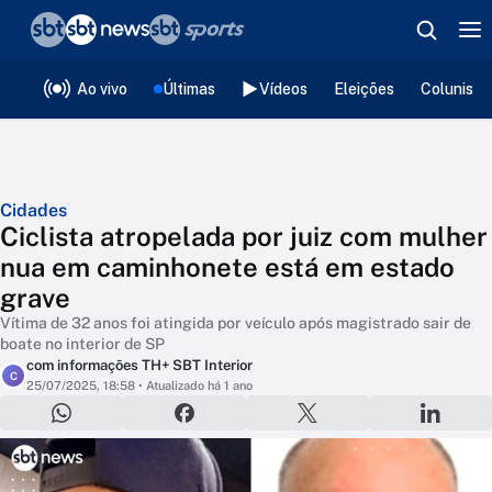
❮
voltar
Editorias
Ao vivo
Últimas
Vídeos
Eleições
Colunista
Cidades
Ciclista atropelada por juiz com mulher
nua em caminhonete está em estado
grave
Vítima de 32 anos foi atingida por veículo após magistrado sair de
boate no interior de SP
com informações TH+ SBT Interior
C
25/07/2025, 18:58
• Atualizado há 1 ano