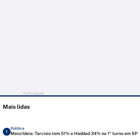
Publicidade
Mais lidas
Política
1
Meio/Ideia: Tarcísio tem 51% e Haddad 34% no 1º turno em SP