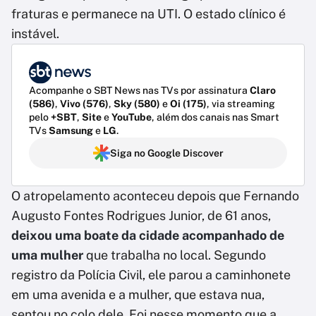
fraturas e permanece na UTI. O estado clínico é
instável.
Acompanhe o SBT News nas TVs por assinatura
Claro
(586)
,
Vivo (576)
,
Sky (580)
e
Oi (175)
, via streaming
pelo
+SBT
,
Site
e
YouTube
, além dos canais nas Smart
TVs
Samsung
e
LG
.
Siga no Google Discover
O atropelamento aconteceu depois que Fernando
Augusto Fontes Rodrigues Junior, de 61 anos,
deixou uma boate da cidade acompanhado de
uma mulher
que trabalha no local. Segundo
registro da Polícia Civil, ele parou a caminhonete
em uma avenida e a mulher, que estava nua,
sentou no colo dele. Foi nesse momento que a