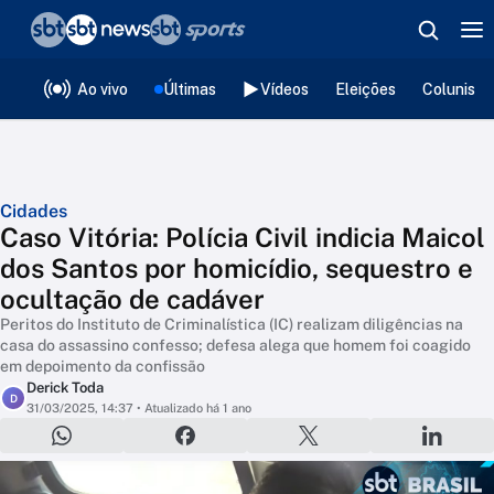
❮
voltar
Editorias
Ao vivo
Últimas
Vídeos
Eleições
Colunista
Cidades
Caso Vitória: Polícia Civil indicia Maicol
dos Santos por homicídio, sequestro e
ocultação de cadáver
Peritos do Instituto de Criminalística (IC) realizam diligências na
casa do assassino confesso; defesa alega que homem foi coagido
em depoimento da confissão
Derick Toda
D
31/03/2025, 14:37
• Atualizado há 1 ano