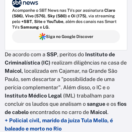
Acompanhe o SBT News nas TVs por assinatura
Claro
(586)
,
Vivo (576)
,
Sky (580)
e
Oi (175)
, via streaming
pelo
+SBT
,
Site
e
YouTube
, além dos canais nas Smart
TVs
Samsung
e
LG
.
Siga no Google Discover
De acordo com a
SSP
, peritos do
Instituto de
Criminalística (IC)
realizam diligências na casa de
Maicol
, localizada em Cajamar, na Grande São
Paulo, sem descartar a "possibilidade de uma
perícia complementar". Além disso, o IC e o
Instituto Médico Legal
(IML) trabalham para
concluir os laudos que analisam o
sangue
e os
fios
de cabelo
encontrados no carro de
Maicol
.
+ Policial civil, marido da juíza Tula Mello, é
baleado e morto no Rio