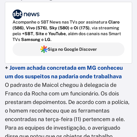
Acompanhe o SBT News nas TVs por assinatura
Claro
(586)
,
Vivo (576)
,
Sky (580)
e
Oi (175)
, via streaming
pelo
+SBT
,
Site
e
YouTube
, além dos canais nas Smart
TVs
Samsung
e
LG
.
Siga no Google Discover
+
Jovem achada concretada em MG conheceu
um dos suspeitos na padaria onde trabalhava
O padrasto de Maicol chegou à delegacia de
Franco da Rocha com um funcionário. Os dois
prestaram depoimentos. De acordo com a polícia,
o homem reconheceu que as ferramentas
encontradas na terça-feira (11) pertencem a ele.
Para as equipes de investigação, o averiguado
disse que notou que os objetos de trabalho