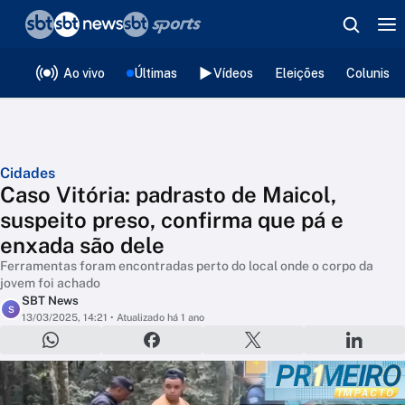
❮
voltar
Editorias
Ao vivo
Últimas
Vídeos
Eleições
Colunista
Cidades
Caso Vitória: padrasto de Maicol,
suspeito preso, confirma que pá e
enxada são dele
Ferramentas foram encontradas perto do local onde o corpo da
jovem foi achado
SBT News
S
13/03/2025, 14:21
• Atualizado há 1 ano