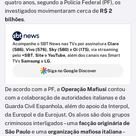
quatro anos, segundo a Polícia Federal (PF), os
investigados movimentaram cerca de
R$ 2
bilhões
.
Acompanhe o SBT News nas TVs por assinatura
Claro
(586)
,
Vivo (576)
,
Sky (580)
e
Oi (175)
, via streaming
pelo
+SBT
,
Site
e
YouTube
, além dos canais nas Smart
TVs
Samsung
e
LG
.
Siga no Google Discover
De acordo com a PF, a
Operação Mafiusi
contou
com a colaboração de autoridades italianas e da
Guarda Civil Espanhola, além do apoio da Interpol,
da Europol e da Eurojust. Os alvos são dois grupos
criminosos interligados – uma
facção originária de
São Paulo
e uma
organização mafiosa italiana
–