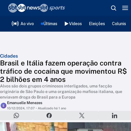
❮
voltar
Editorias
Ao vivo
Últimas
Vídeos
Eleições
Colunista
Cidades
Brasil e Itália fazem operação contra
tráfico de cocaína que movimentou R$
2 bilhões em 4 anos
Alvos são dois grupos criminosos interligados, uma facção
originária de São Paulo e uma organização mafiosa italiana, que
enviavam droga do Brasil para a Europa
Emanuelle Menezes
E
10/12/2024, 17:07
• Atualizado há 1 ano