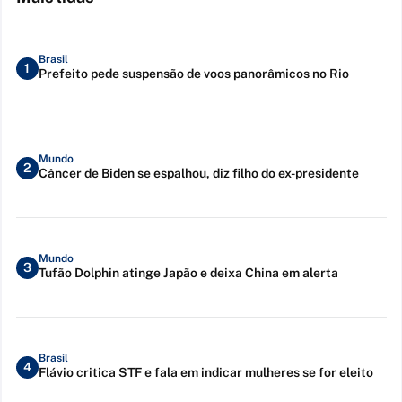
Brasil
1
Prefeito pede suspensão de voos panorâmicos no Rio
Mundo
2
Câncer de Biden se espalhou, diz filho do ex-presidente
Mundo
3
Tufão Dolphin atinge Japão e deixa China em alerta
Brasil
4
Flávio critica STF e fala em indicar mulheres se for eleito