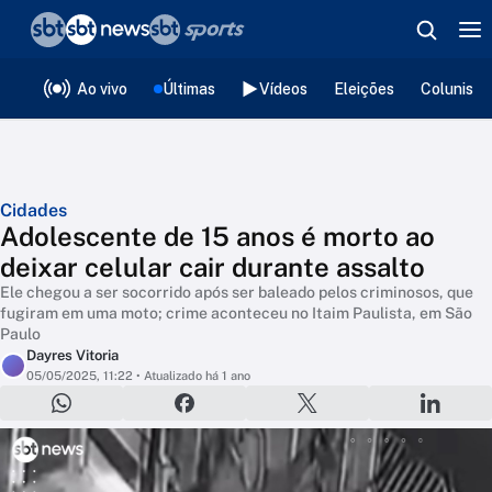
❮
voltar
Editorias
Ao vivo
Últimas
Vídeos
Eleições
Colunista
Cidades
Adolescente de 15 anos é morto ao
deixar celular cair durante assalto
Ele chegou a ser socorrido após ser baleado pelos criminosos, que
fugiram em uma moto; crime aconteceu no Itaim Paulista, em São
Paulo
Dayres Vitoria
05/05/2025, 11:22
• Atualizado há 1 ano