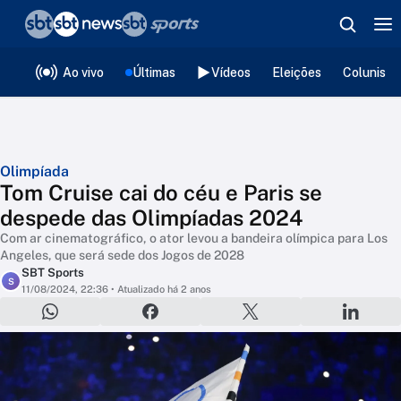
❮
voltar
Editorias
Ao vivo
Últimas
Vídeos
Eleições
Colunista
Olimpíada
Tom Cruise cai do céu e Paris se
despede das Olimpíadas 2024
Com ar cinematográfico, o ator levou a bandeira olímpica para Los
Angeles, que será sede dos Jogos de 2028
SBT Sports
S
11/08/2024, 22:36
• Atualizado há 2 anos