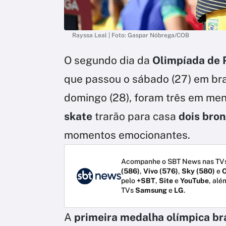
Rayssa Leal | Foto: Gaspar Nóbrega/COB
O segundo dia da
Olimpíada de 
que passou o sábado (27) em br
domingo (28), foram três em men
skate
trarão para casa
dois bro
momentos emocionantes.
Acompanhe o SBT News nas TVs
(586)
,
Vivo (576)
,
Sky (580)
e
O
pelo
+SBT
,
Site
e
YouTube
, alé
TVs
Samsung
e
LG
.
A
primeira medalha olímpica br