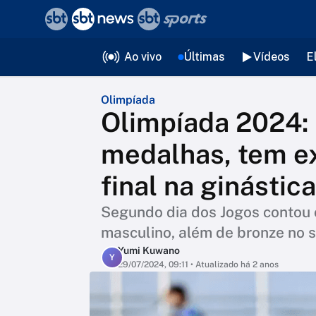
❮
voltar
Editorias
Ao vivo
Últimas
Vídeos
E
Olimpíada
Olimpíada 2024: 
medalhas, tem e
final na ginástica
Segundo dia dos Jogos contou 
masculino, além de bronze no 
Yumi Kuwano
Y
29/07/2024, 09:11
• Atualizado há 2 anos