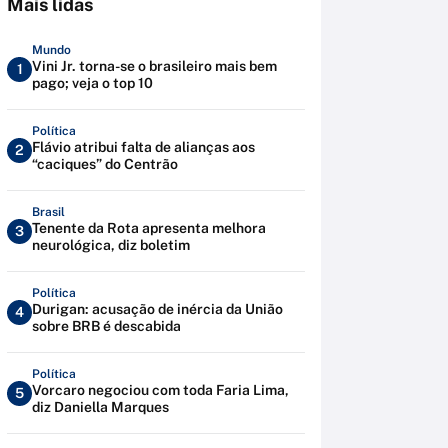
Mais lidas
Mundo
Vini Jr. torna-se o brasileiro mais bem
1
pago; veja o top 10
Política
Flávio atribui falta de alianças aos
2
“caciques” do Centrão
Brasil
Tenente da Rota apresenta melhora
3
neurológica, diz boletim
Política
Durigan: acusação de inércia da União
4
sobre BRB é descabida
Política
Vorcaro negociou com toda Faria Lima,
5
diz Daniella Marques