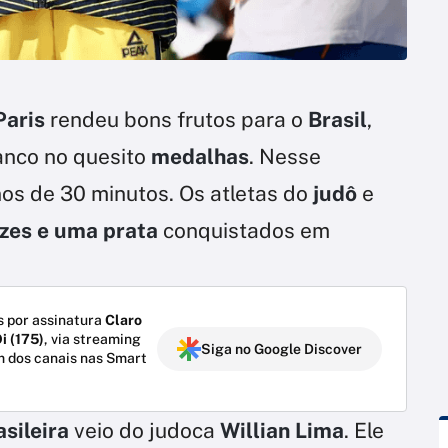
Paris
rendeu bons frutos para o
Brasil
,
anco no quesito
medalhas
. Nesse
os de 30 minutos. Os atletas do
judô
e
nzes e uma prata
conquistados em
 por assinatura
Claro
i (175)
, via streaming
Siga no Google Discover
m dos canais nas Smart
asileira
veio do judoca
Willian Lima
. Ele