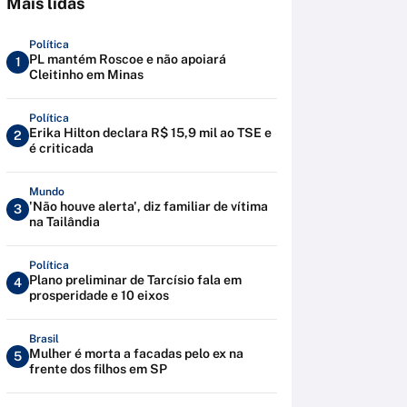
Mais lidas
Política
PL mantém Roscoe e não apoiará
1
Cleitinho em Minas
Política
Erika Hilton declara R$ 15,9 mil ao TSE e
2
é criticada
Mundo
'Não houve alerta', diz familiar de vítima
3
na Tailândia
Política
Plano preliminar de Tarcísio fala em
4
prosperidade e 10 eixos
Brasil
Mulher é morta a facadas pelo ex na
5
frente dos filhos em SP