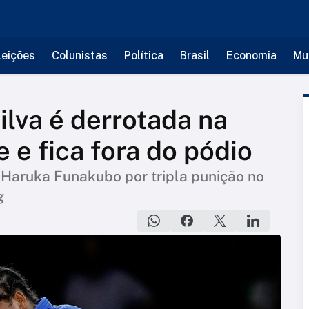
leições
Colunistas
Política
Brasil
Economia
Mu
ilva é derrotada na
 e fica fora do pódio
 Haruka Funakubo por tripla punição no
g