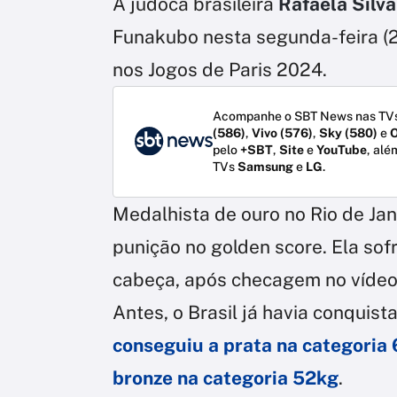
A judoca brasileira
Rafaela Silva
Funakubo nesta segunda-feira (2
nos Jogos de Paris 2024.
Acompanhe o SBT News nas TVs
(586)
,
Vivo (576)
,
Sky (580)
e
O
pelo
+SBT
,
Site
e
YouTube
, alé
TVs
Samsung
e
LG
.
Medalhista de ouro no Rio de Jan
punição no golden score. Ela sof
cabeça, após checagem no vídeo
Antes, o Brasil já havia conquis
conseguiu a prata na categoria
bronze na categoria 52kg
.