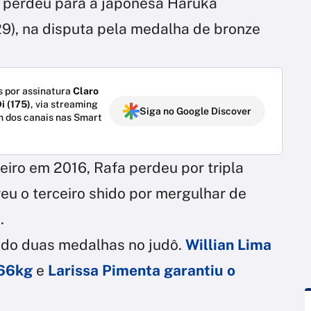
perdeu para a japonesa Haruka
9), na disputa pela medalha de bronze
 por assinatura
Claro
i (175)
, via streaming
Siga no Google Discover
m dos canais nas Smart
eiro em 2016, Rafa perdeu por tripla
reu o terceiro shido por mergulhar de
.
tado duas medalhas no judô.
Willian Lima
 66kg
e
Larissa Pimenta garantiu o