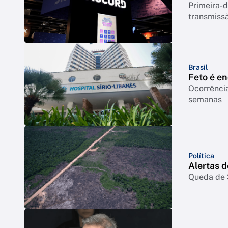
Primeira-d
transmiss
Brasil
Feto é e
Ocorrência
semanas
Política
Alertas 
Queda de 3