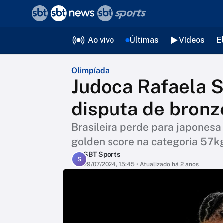
❮
voltar
Editorias
Ao vivo
Últimas
Vídeos
E
Olimpíada
Judoca Rafaela S
disputa de bronze
Brasileira perde para japonesa
golden score na categoria 57k
SBT Sports
S
29/07/2024, 15:45
• Atualizado há 2 anos