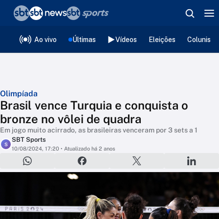
❮
voltar
Editorias
Ao vivo
Últimas
Vídeos
Eleições
Colunista
Olimpíada
Brasil vence Turquia e conquista o
bronze no vôlei de quadra
Em jogo muito acirrado, as brasileiras venceram por 3 sets a 1
SBT Sports
S
10/08/2024, 17:20
• Atualizado há 2 anos