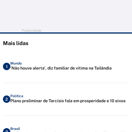
Publicidade
Mais lidas
Mundo
1
'Não houve alerta', diz familiar de vítima na Tailândia
Política
2
Plano preliminar de Tarcísio fala em prosperidade e 10 eixos
Brasil
3