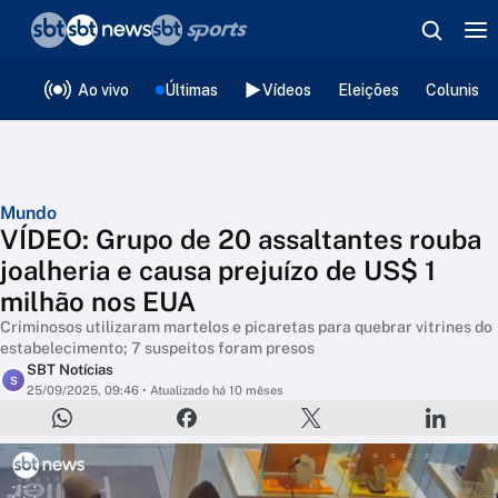
❮
voltar
Editorias
Ao vivo
Últimas
Vídeos
Eleições
Colunista
Mundo
VÍDEO: Grupo de 20 assaltantes rouba
joalheria e causa prejuízo de US$ 1
milhão nos EUA
Criminosos utilizaram martelos e picaretas para quebrar vitrines do
estabelecimento; 7 suspeitos foram presos
SBT Notícias
S
25/09/2025, 09:46
• Atualizado há 10 mêses