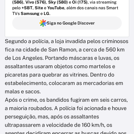
(586)
,
Vivo (576)
,
Sky (580)
e
Oi (175)
, via streaming
pelo
+SBT
,
Site
e
YouTube
, além dos canais nas Smart
TVs
Samsung
e
LG
.
Siga no Google Discover
Segundo a polícia, a loja invadida pelos criminosos
fica na cidade de San Ramon, a cerca de 560 km
de Los Angeles. Portando máscaras e luvas, os
assaltantes usaram objetos como martelos e
picaretas para quebrar as vitrines. Dentro do
estabelecimento, colocaram as mercadorias em
malas e sacos.
Após o crime, os bandidos fugiram em seis carros,
a maioria roubados. A polícia foi acionada e houve
perseguição, mas, após os assaltantes
ultrapassarem a velocidade de 160 km/h, os
agentes decidiram encerrar as buscas devido aos