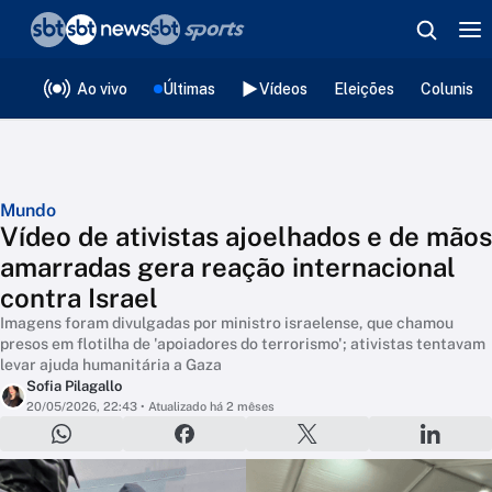
❮
voltar
Editorias
Ao vivo
Últimas
Vídeos
Eleições
Colunista
Mundo
Vídeo de ativistas ajoelhados e de mãos
amarradas gera reação internacional
contra Israel
Imagens foram divulgadas por ministro israelense, que chamou
presos em flotilha de 'apoiadores do terrorismo'; ativistas tentavam
levar ajuda humanitária a Gaza
Sofia Pilagallo
20/05/2026, 22:43
• Atualizado há 2 mêses