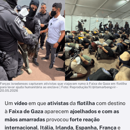
Forças israelenses capturam ativistas que viajavam rumo à Faixa de Gaza em flotilha
para levar ajuda humanitária ao enclave | Foto: Reprodução/X/@itamarbengvir -
20.05.2026
Um
vídeo
em que
ativistas
da
flotilha
com destino
à
Faixa de Gaza
aparecem
ajoelhados e com as
mãos amarradas
provocou
forte reação
internacional
.
Itália
,
Irlanda
,
Espanha, França
e