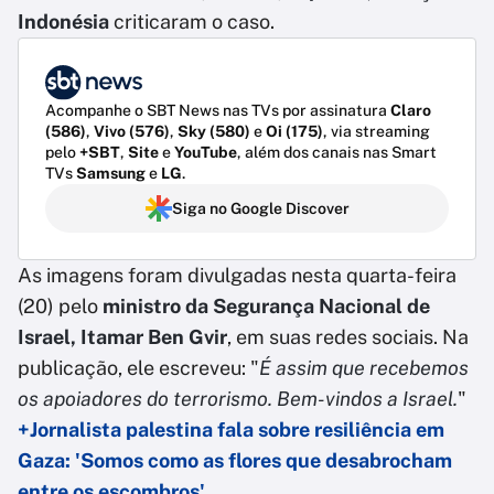
Indonésia
criticaram o caso.
Acompanhe o SBT News nas TVs por assinatura
Claro
(586)
,
Vivo (576)
,
Sky (580)
e
Oi (175)
, via streaming
pelo
+SBT
,
Site
e
YouTube
, além dos canais nas Smart
TVs
Samsung
e
LG
.
Siga no Google Discover
As imagens foram divulgadas nesta quarta-feira
(20) pelo
ministro da Segurança Nacional de
Israel, Itamar Ben Gvir
, em suas redes sociais. Na
publicação, ele escreveu: "
É assim que recebemos
os apoiadores do terrorismo. Bem-vindos a Israel.
"
+Jornalista palestina fala sobre resiliência em
Gaza: 'Somos como as flores que desabrocham
entre os escombros'