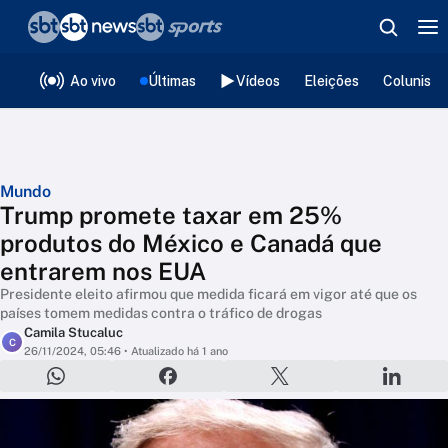
❮
voltar
Editorias
Ao vivo
Últimas
Vídeos
Eleições
Colunista
Mundo
Trump promete taxar em 25%
produtos do México e Canadá que
entrarem nos EUA
Presidente eleito afirmou que medida ficará em vigor até que os
países tomem medidas contra o tráfico de drogas
Camila Stucaluc
C
26/11/2024, 05:46
• Atualizado há 1 ano