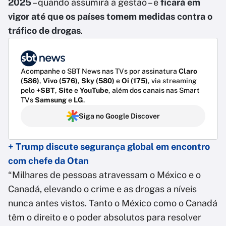
2025
– quando assumirá a gestão – e
ficará em
vigor até que os países tomem medidas contra o
tráfico de drogas
.
Acompanhe o SBT News nas TVs por assinatura
Claro
(586)
,
Vivo (576)
,
Sky (580)
e
Oi (175)
, via streaming
pelo
+SBT
,
Site
e
YouTube
, além dos canais nas Smart
TVs
Samsung
e
LG
.
Siga no Google Discover
+ Trump discute segurança global em encontro
com chefe da Otan
“Milhares de pessoas atravessam o México e o
Canadá, elevando o crime e as drogas a níveis
nunca antes vistos. Tanto o México como o Canadá
têm o direito e o poder absolutos para resolver