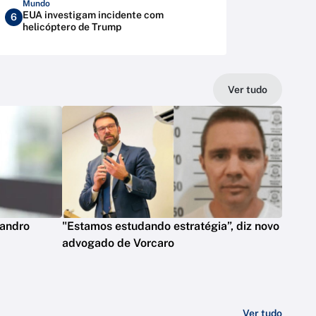
Mundo
EUA investigam incidente com
6
helicóptero de Trump
Ver tudo
eandro
"Estamos estudando estratégia”, diz novo
advogado de Vorcaro
Ver tudo