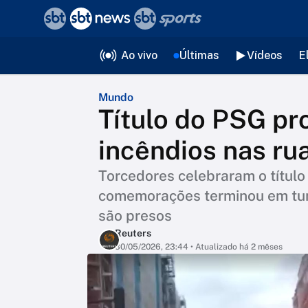
❮
voltar
Editorias
Ao vivo
Últimas
Vídeos
E
Mundo
Título do PSG pr
incêndios nas ru
Torcedores celebraram o títul
comemorações terminou em tumu
são presos
Reuters
30/05/2026, 23:44
• Atualizado há 2 mêses