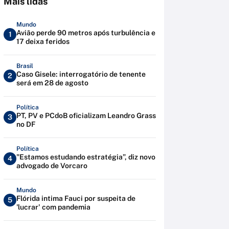
Mais lidas
Mundo
Avião perde 90 metros após turbulência e
1
17 deixa feridos
Brasil
Caso Gisele: interrogatório de tenente
2
será em 28 de agosto
Política
PT, PV e PCdoB oficializam Leandro Grass
3
no DF
Política
"Estamos estudando estratégia”, diz novo
4
advogado de Vorcaro
Mundo
Flórida intima Fauci por suspeita de
5
'lucrar' com pandemia