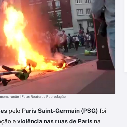
omemoração | Foto: Reuters / Reprodução
ões
pelo P
aris Saint-Germain (PSG)
foi
ação e
violência nas ruas de Paris
na