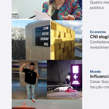
Quatro mes
política
Economia
CNI elogi
Confederação co
investimen
Mundo
Influenci
César Gas
facção cr