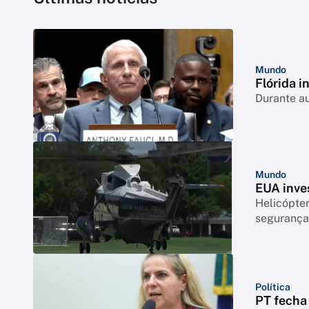
Mundo
Flórida i
Durante a
Mundo
EUA inve
Helicópte
segurança
Política
PT fecha