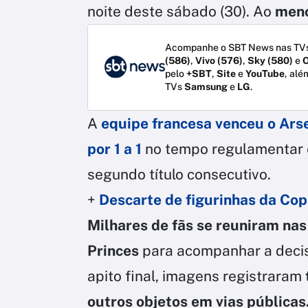
noite deste sábado (30). Ao
meno
Acompanhe o SBT News nas TVs
(586)
,
Vivo (576)
,
Sky (580)
e
O
pelo
+SBT
,
Site
e
YouTube
, alé
TVs
Samsung
e
LG
.
A
equipe francesa venceu o
Ars
por 1 a 1
no tempo regulamentar e
segundo título consecutivo.
+
Descarte de figurinhas da Cop
Milhares de fãs se reuniram nas
Princes
para acompanhar a deci
apito final, imagens registraram
outros objetos em vias públicas