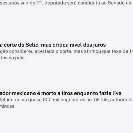
es após sair do PT, deputada será candidata ao Senado na 
a corte da Selic, mas critica nível dos juros
nsiderou acertada o corte, mas afirmou que taxa de 14% continua pressionando empresas, famíl
tos no país
ador mexicano é morto a tiros enquanto fazia live
télum reunia quase 600 mil seguidores no TikTok; autoridad
iminosa