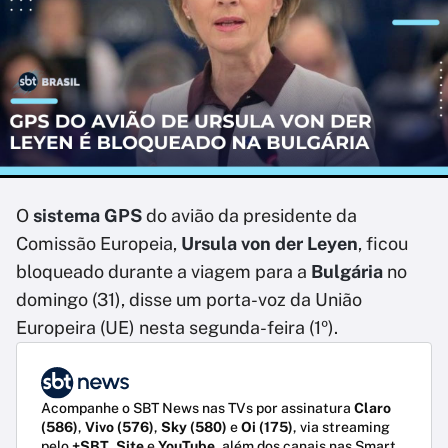
O
sistema GPS
do avião da presidente da
Comissão Europeia,
Ursula von der Leyen
, ficou
bloqueado durante a viagem para a
Bulgária
no
domingo (31), disse um porta-voz da União
Europeira (UE) nesta segunda-feira (1º).
Acompanhe o SBT News nas TVs por assinatura
Claro
(586)
,
Vivo (576)
,
Sky (580)
e
Oi (175)
, via streaming
pelo
+SBT
,
Site
e
YouTube
, além dos canais nas Smart