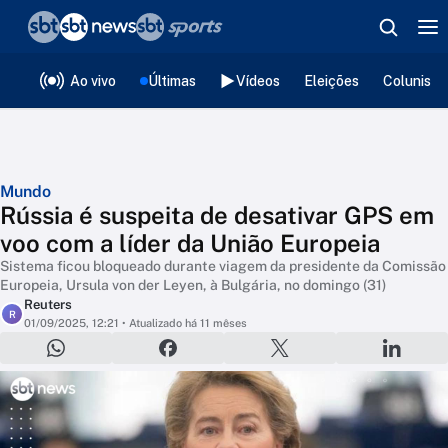
❮
voltar
Editorias
Ao vivo
Últimas
Vídeos
Eleições
Colunista
Mundo
Rússia é suspeita de desativar GPS em
voo com a líder da União Europeia
Sistema ficou bloqueado durante viagem da presidente da Comissão
Europeia, Ursula von der Leyen, à Bulgária, no domingo (31)
Reuters
R
01/09/2025, 12:21
• Atualizado há 11 mêses